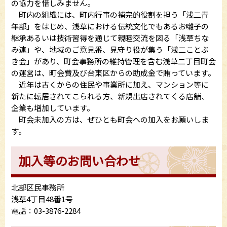
の協力を惜しみません。
町内の組織には、町内行事の補完的役割を担う「浅二青
年部」をはじめ、浅草における伝統文化でもあるお囃子の
継承あるいは技術習得を通じて親睦交流を図る「浅草ちな
み連」や、地域のご意見番、見守り役が集う「浅二ことぶ
き会」があり、町会事務所の維持管理を含む浅草二丁目町会
の運営は、町会費及び台東区からの助成金で賄っています。
近年は古くからの住民や事業所に加え、マンション等に
新たに転居されてこられる方、新規出店されてくる店舗、
企業も増加しています。
町会未加入の方は、ぜひとも町会への加入をお願いしま
す。
加入等のお問い合わせ
北部区民事務所
浅草4丁目48番1号
電話：03-3876-2284