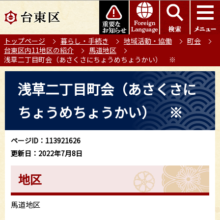
こ
このページの本文へ移動
の
ペ
トップページ
暮らし・手続き
地域活動・協働
町会
ー
台東区内11地区の紹介
馬道地区
ジ
浅草二丁目町会（あさくさにちょうめちょうかい） ※
の
本
先
浅草二丁目町会（あさくさに
文
頭
こ
で
ちょうめちょうかい） ※
こ
す
か
ら
ページID：113921626
更新日：2022年7月8日
地区
馬道地区