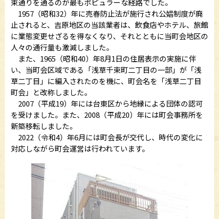
束通りを通るのが最もポピュラーな経路でした。
1957（昭和32）年に売春防止法が施行され公娼制度が廃
止されると、吉原地区の当該業者は、飲食店やホテル、旅館
に業態変更せざるを得なくなり、それとともに当町会地区の
人々の通行量も激減しました。
また、1965（昭和40）年8月1日の住居表示の実施に伴
い、当町会区域である「浅草千束町二丁目の一部」が「浅
草二丁目」に編入されたのを機に、町会名を「浅草二丁目
町会」と改称しました。
2007（平成19）年には台東区から地縁による団体の認可
を受けました。また、2008（平成20）年には町会事務所を
新築移転しました。
2022（令和4）年6月には町会長が交代し、時代の変化に
対応しながら町会運営は行われています。