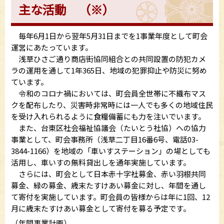
主な活動 （※）
毎年6月1日から翌年5月31日までを1事業年度として町会
運営にあたっています。
浅草ひさご通り商店街協同組合との共同設置の防犯カメ
ラの運用を通して1年365日、地域の犯罪抑止や防災に努め
ています。
令和のコロナ禍においては、町会員全世帯に不織布マス
クを配布したり、災害時非常時には一人でも多くの地域住民
を受け入れられるように食糧備蓄にも力を注いでいます。
また、台東区社会福祉協議会（たいとう社協）への協力
事業として、町会事務所（浅草二丁目16番6号、電話03-
3844-1166）を地域の「車いすステーション」の場としても
活用し、車いすの無料貸出しを通年実施しています。
さらには、町会として日本赤十字社募金、赤い羽根共同
募金、緑の募金、歳末たすけあい募金に対し、年間を通し
て寄付を実施しています。町会員の皆様からは年に1回、12
月に歳末たすけあい募金として寄付を募る予定です。
（年間事業計画）