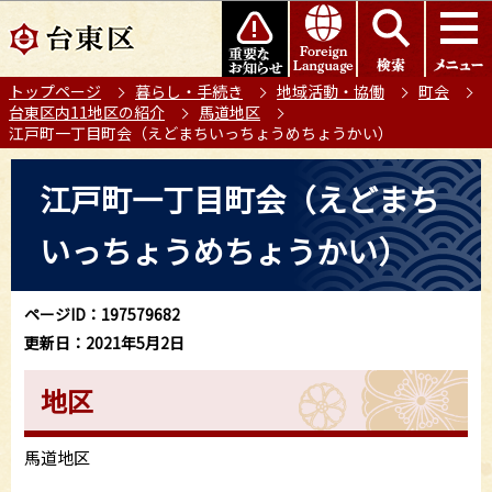
こ
このページの本文へ移動
の
ペ
トップページ
暮らし・手続き
地域活動・協働
町会
ー
台東区内11地区の紹介
馬道地区
ジ
江戸町一丁目町会（えどまちいっちょうめちょうかい）
の
本
先
江戸町一丁目町会（えどまち
文
頭
こ
で
いっちょうめちょうかい）
こ
す
か
ら
ページID：197579682
更新日：2021年5月2日
地区
馬道地区