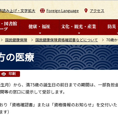
このページの本文へ移動
声読み上げ・文字拡大
Foreign Language
アクセス
国民健康保険
国民健康保険資格確認書などについて
70歳
の方の医療
印刷
誕生月）から、満75歳の誕生日の前日までの期間は、一部負担
機関等の窓口に提示して受診します。
おり「資格確認書」または「資格情報のお知らせ」を交付いた
ます）