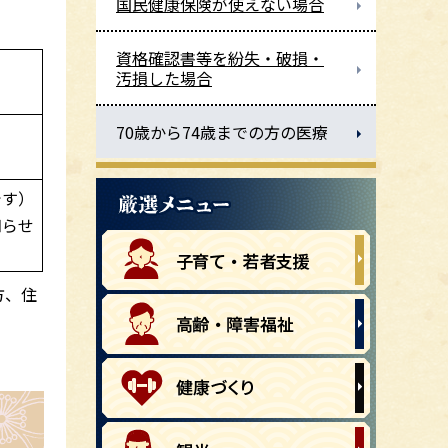
国民健康保険が使えない場合
資格確認書等を紛失・破損・
汚損した場合
70歳から74歳までの方の医療
です）
知らせ
方、住