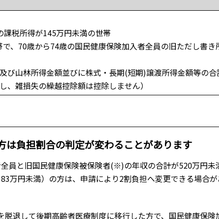
員の課税所得が145万円未満の世帯
世帯で、70歳から74歳の国民健康保険加入者全員の旧ただし書き
及び山林所得金額並びに株式・長期(短期)譲渡所得金額等の合
だし、雑損失の繰越控除額は控除しません）
方は負担割合の判定が変わることがあります
全員と旧国民健康保険被保険者(※)の年収の合計が520万円未満
383万円未満）の方は、申請により2割負担へ変更できる場合が
険を脱退して後期高齢者医療制度に移行した方で、国民健康保険