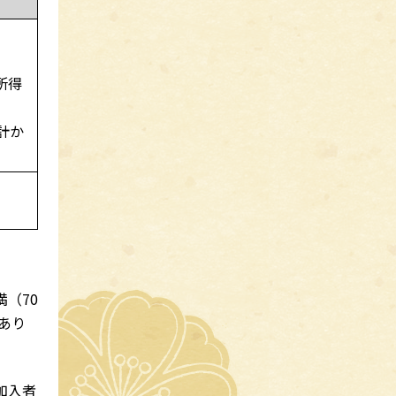
所得
計か
（70
あり
加入者