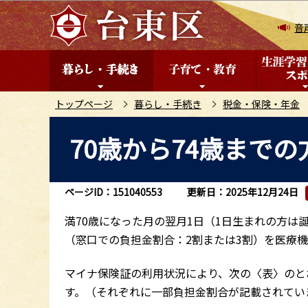
こ
の
音
ペ
ー
ジ
の
トップページ
暮らし・手続き
税金・保険・年金
先
本
70歳から74歳まで
頭
文
で
こ
す
こ
ページID：151040553
更新日：2025年12月24日
か
ら
満70歳になった月の翌月1日（1日生まれの方は
（窓口での負担金割合：2割または3割）を医療
マイナ保険証の利用状況により、次の〈表〉のと
す。（それぞれに一部負担金割合が記載されてい