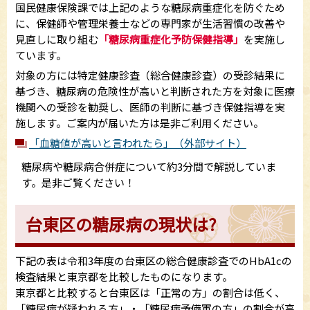
国民健康保険課では上記のような糖尿病重症化を防ぐため
に、保健師や管理栄養士などの専門家が生活習慣の改善や
見直しに取り組む
「糖尿病重症化予防保健指導」
を実施し
ています。
対象の方には特定健康診査（総合健康診査）の受診結果に
基づき、糖尿病の危険性が高いと判断された方を対象に医療
機関への受診を勧奨し、医師の判断に基づき保健指導を実
施します。ご案内が届いた方は是非ご利用ください。
「血糖値が高いと言われたら」（外部サイト）
糖尿病や糖尿病合併症について約3分間で解説していま
す。是非ご覧ください！
台東区の糖尿病の現状は?
下記の表は令和3年度の台東区の総合健康診査でのHbA1cの
検査結果と東京都を比較したものになります。
東京都と比較すると台東区は「正常の方」の割合は低く、
「糖尿病が疑われる方」・「糖尿病予備軍の方」の割合が高