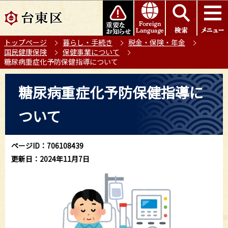
こ
このページの本文へ移動
の
ペ
トップページ
暮らし・手続き
税金・保険・年金
ー
国民健康保険
保健事業について
ジ
糖尿病重症化予防保健指導について
の
本
先
糖尿病重症化予防保健指導に
文
頭
こ
で
ついて
こ
す
か
ら
ページID：706108439
更新日：2024年11月7日