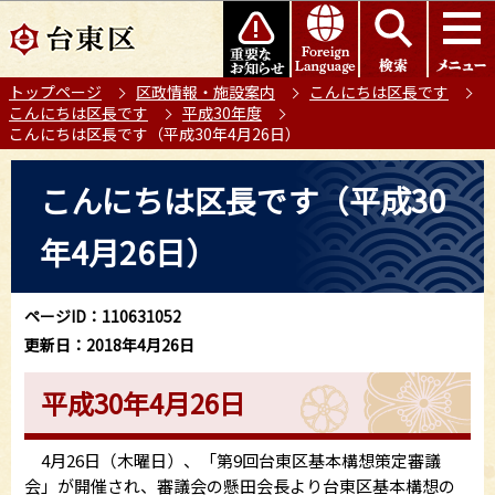
こ
このページの本文へ移動
の
ペ
トップページ
区政情報・施設案内
こんにちは区長です
ー
こんにちは区長です
平成30年度
ジ
こんにちは区長です（平成30年4月26日）
の
本
先
こんにちは区長です（平成30
文
頭
こ
で
年4月26日）
こ
す
か
ら
ページID：110631052
更新日：2018年4月26日
平成30年4月26日
4月26日（木曜日）、「第9回台東区基本構想策定審議
会」が開催され、審議会の懸田会長より台東区基本構想の