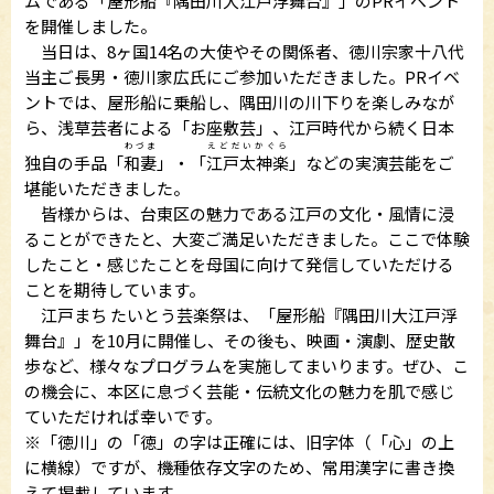
ムである「屋形船『隅田川
大江戸浮舞台
』」のPRイベント
を開催しました。
当日は、8ヶ国14名の大使やその関係者、徳川宗家十八代
当主ご長男・徳川家広氏にご参加いただきました。PRイベ
ントでは、屋形船に乗船し、隅田川の川下りを楽しみなが
ら、浅草芸者による「お座敷芸」、江戸時代から続く日本
わづま
えどだいかぐら
独自の手品「
和妻
」・「
江戸太神楽
」などの実演芸能をご
堪能いただきました。
皆様からは、台東区の魅力である江戸の文化・風情に浸
ることができたと、大変ご満足いただきました。ここで体験
したこと・感じたことを母国に向けて発信していただける
ことを期待しています。
江戸まち たいとう芸楽祭は、「屋形船『隅田川大江戸浮
舞台』」を10月に開催し、その後も、映画・演劇、歴史散
歩など、様々なプログラムを実施してまいります。ぜひ、こ
の機会に、本区に息づく芸能・伝統文化の魅力を肌で感じ
ていただければ幸いです。
※「徳川」の「徳」の字は正確には、旧字体（「心」の上
に横線）ですが、機種依存文字のため、常用漢字に書き換
えて掲載しています。