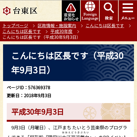
こ
このページの本文へ移動
の
ペ
トップページ
区政情報・施設案内
こんにちは区長です
ー
こんにちは区長です
平成30年度
ジ
こんにちは区長です（平成30年9月3日）
の
本
先
こんにちは区長です（平成30
文
頭
こ
で
年9月3日）
こ
す
か
ら
ページID：576369378
更新日：2018年9月3日
平成30年9月3日
9月3日（月曜日）、江戸まち たいとう芸楽祭のプログラ
おおえどうきぶたい