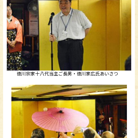
徳川宗家十八代当主ご長男・徳川家広氏あいさつ