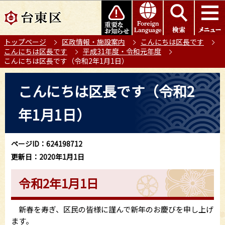
こ
このページの本文へ移動
の
ペ
トップページ
区政情報・施設案内
こんにちは区長です
ー
こんにちは区長です
平成31年度・令和元年度
ジ
こんにちは区長です（令和2年1月1日）
の
本
先
こんにちは区長です（令和2
文
頭
こ
で
年1月1日）
こ
す
か
ら
ページID：624198712
更新日：2020年1月1日
令和2年1月1日
新春を寿ぎ、区民の皆様に謹んで新年のお慶びを申し上げ
ます。