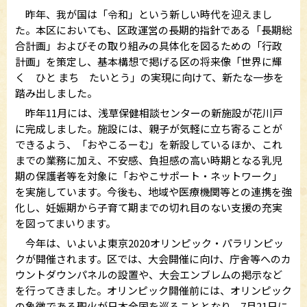
昨年、我が国は「令和」という新しい時代を迎えまし
た。本区においても、区政運営の長期的指針である「長期総
合計画」およびその取り組みの具体化を図るための「行政
計画」を策定し、基本構想で掲げる区の将来像「世界に輝
く ひと まち たいとう」の実現に向けて、新たな一歩を
踏み出しました。
昨年11月には、浅草保健相談センターの新施設が花川戸
に完成しました。施設には、親子が気軽に立ち寄ることが
できるよう、「おやこるーむ」を新設しているほか、これ
までの業務に加え、不安感、負担感の高い時期となる乳児
期の保護者等を対象に「おやこサポート・ネットワーク」
を実施しています。今後も、地域や医療機関等との連携を強
化し、妊娠期から子育て期までの切れ目のない支援の充実
を図ってまいります。
今年は、いよいよ東京2020オリンピック・パラリンピッ
クが開催されます。区では、大会開催に向け、庁舎等へのカ
ウントダウンパネルの設置や、大会エンブレムの掲示など
を行ってきました。オリンピック開催前には、オリンピック
の象徴である聖火が日本全国を巡ることとなり、7月21日に