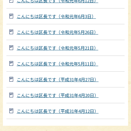
こんにちは区長です（令和元年6月12日）
こんにちは区長です（令和元年6月3日）
こんにちは区長です（令和元年5月26日）
こんにちは区長です（令和元年5月21日）
こんにちは区長です（令和元年5月11日）
こんにちは区長です（平成31年4月27日）
こんにちは区長です（平成31年4月20日）
こんにちは区長です（平成31年4月12日）