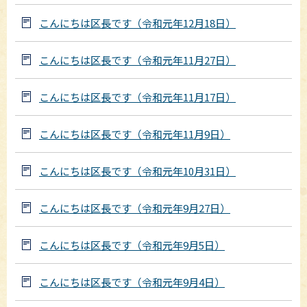
こんにちは区長です（令和元年12月18日）
こんにちは区長です（令和元年11月27日）
こんにちは区長です（令和元年11月17日）
こんにちは区長です（令和元年11月9日）
こんにちは区長です（令和元年10月31日）
こんにちは区長です（令和元年9月27日）
こんにちは区長です（令和元年9月5日）
こんにちは区長です（令和元年9月4日）