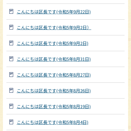
こんにちは区長です(令和5年9月22日)
こんにちは区長です(令和5年9月2日）
こんにちは区長です(令和5年9月2日)
こんにちは区長です(令和5年8月31日)
こんにちは区長です(令和5年8月27日)
こんにちは区長です(令和5年8月26日)
こんにちは区長です(令和5年8月19日)
こんにちは区長です(令和5年8月4日)