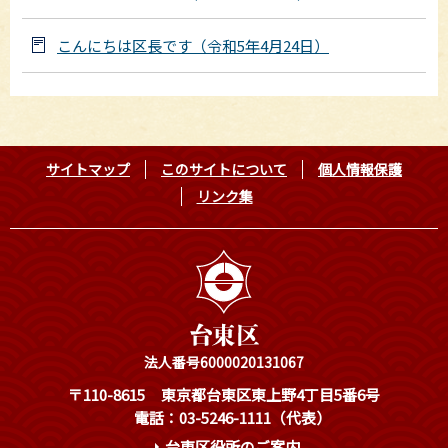
こんにちは区長です（令和5年4月24日）
サイトマップ
このサイトについて
個人情報保護
リンク集
法人番号6000020131067
〒110-8615
東京都台東区東上野4丁目5番6号
電話：03-5246-1111（代表）
台東区役所のご案内