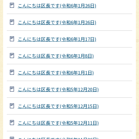
こんにちは区長です(令和6年1月26日)
こんにちは区長です(令和6年1月26日)
こんにちは区長です(令和6年1月17日)
こんにちは区長です(令和6年1月8日)
こんにちは区長です(令和6年1月1日)
こんにちは区長です(令和5年12月20日)
こんにちは区長です(令和5年12月15日)
こんにちは区長です(令和5年12月11日)