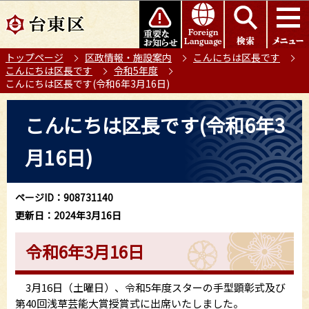
こ
このページの本文へ移動
の
ペ
トップページ
区政情報・施設案内
こんにちは区長です
ー
こんにちは区長です
令和5年度
ジ
こんにちは区長です(令和6年3月16日)
の
本
先
こんにちは区長です(令和6年3
文
頭
こ
で
月16日)
こ
す
か
ら
ページID：908731140
更新日：2024年3月16日
令和6年3月16日
3月16日（土曜日）、令和5年度スターの手型顕彰式及び
第40回浅草芸能大賞授賞式に出席いたしました。