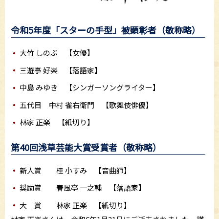
令和5年度「スターの手型」被顕彰者（敬称略）
大竹 しのぶ 【女優】
三遊亭 好楽 【落語家】
中島 みゆき 【シンガーソングライター】
五代目 中村 雀右衛門 【歌舞伎俳優】
林家 正楽 【紙切り】
第40回浅草芸能大賞受賞者（敬称略）
新人賞 桂 小すみ 【音曲師】
奨励賞 春風亭 一之輔 【落語家】
大 賞 林家 正楽 【紙切り】