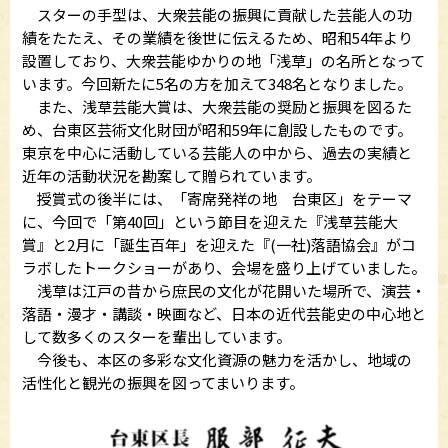
スターの手型は、大衆芸能の振興に貢献した芸能人の功
績をたたえ、その業績を後世に伝えるため、昭和54年より
設置しており、大衆芸能ゆかりの地「浅草」の名所となって
います。今回新たに5名の方を加えて348名となりました。
また、浅草芸能大賞は、大衆芸能の奨励と振興を図るた
め、台東区芸術文化財団が昭和59年に創設したものです。
東京を中心に活動している芸能人の中から、過去の実績と
近年の活動状況を勘案して贈られています。
授賞式の後半には、「寄席発祥の地 台東区」をテーマ
に、今回で「第40回」という節目を迎えた『浅草芸能大
賞』と2月に「誕生百年」を迎えた『(一社)落語協会』がコ
ラボしたトークショーがあり、会場を盛り上げていました。
浅草は江戸の昔から庶民の文化が花開いた場所で、演芸・
落語・漫才・講談・映画など、日本の近代芸能史の中心地と
して数多くのスターを輩出しています。
今後も、本区の多彩な文化資源の魅力を活かし、地域の
活性化と観光の振興を図ってまいります。