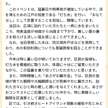
た。
このイベントは、猛暑日や熱帯夜が増加している中で、涼
を得るための江戸の知恵である「打ち水」を行い、「おもて
なし」として定着することを目指し、開催しています。
当日は、広場に訪れていた方たちと一斉に水をまいたと
ころ、地表温度が48度から36度まで下がり、厳しい夏の暑
さを和らげる涼しい風を感じることができました。
なお、当日使用した水は、防災用井戸水などを使用して
おり、水の有効利用についても意識啓発を図ることができま
した。
今年は特に暑い日が続いておりますが、区民の皆様も、
打ち水を積極的に取り入れ、体調に十分にご留意いただき
ながら、この猛暑を乗り切っていただきたいと思います。
また、同時開催した「あさがお展示会」では、区民の皆
様が育てた朝顔や大輪朝顔などが色鮮やかに展示され、訪
れた方々にひと時の癒しと潤いを与えてくれました。あさが
おコンテストにご応募いただいた中から、特に素晴らしい
朝顔を区長賞として選定しました。
区では、引き続きヒートアイランド現象の緩和や花とみど