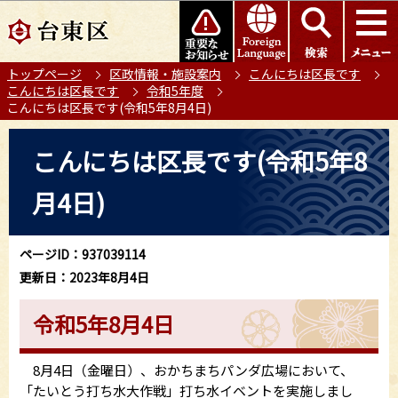
こ
このページの本文へ移動
の
ペ
トップページ
区政情報・施設案内
こんにちは区長です
ー
こんにちは区長です
令和5年度
ジ
こんにちは区長です(令和5年8月4日)
の
本
先
こんにちは区長です(令和5年8
文
頭
こ
で
月4日)
こ
す
か
ら
ページID：937039114
更新日：2023年8月4日
令和5年8月4日
8月4日（金曜日）、おかちまちパンダ広場において、
「たいとう打ち水大作戦」打ち水イベントを実施しまし