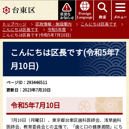
こ
このページの本文へ移動
の
ペ
トップページ
区政情報・施設案内
こんにちは区長です
ー
こんにちは区長です
令和5年度
ジ
こんにちは区長です(令和5年7月10日)
の
本
先
こんにちは区長です(令和5年7
文
頭
こ
で
月10日)
こ
す
か
ら
ページID：293446511
更新日：2023年7月10日
令和5年7月10日
7月10日（月曜日）、東京都台東区歯科医師会、浅草歯科
医師会、教育委員会との主催で、「歯と口の健康週間」にち