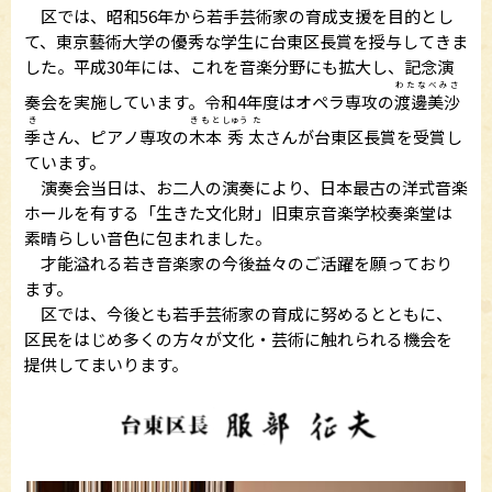
区では、昭和56年から若手芸術家の育成支援を目的とし
て、東京藝術大学の優秀な学生に台東区長賞を授与してきま
した。平成30年には、これを音楽分野にも拡大し、記念演
わたなべみさ
奏会を実施しています。令和4年度はオペラ専攻の
渡邊美沙
き
きもと
しゅう
た
季
さん、ピアノ専攻の
木本
秀
太
さんが台東区長賞を受賞し
ています。
演奏会当日は、お二人の演奏により、日本最古の洋式音楽
ホールを有する「生きた文化財」旧東京音楽学校奏楽堂は
素晴らしい音色に包まれました。
才能溢れる若き音楽家の今後益々のご活躍を願っており
ます。
区では、今後とも若手芸術家の育成に努めるとともに、
区民をはじめ多くの方々が文化・芸術に触れられる機会を
提供してまいります。