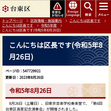
こ
このページの本文へ移動
の
ペ
トップページ
区政情報・施設案内
こんにちは区長です
ー
こんにちは区長です
令和5年度
ジ
こんにちは区長です(令和5年8月26日)
の
本
先
こんにちは区長です(令和5年8
文
頭
こ
で
月26日)
こ
す
か
ら
ページID：547729921
更新日：2023年8月26日
令和5年8月26日
8月26日（土曜日）、旧東京音楽学校奏楽堂で、「第6回
台東区長賞記念演奏会」が開催されました。