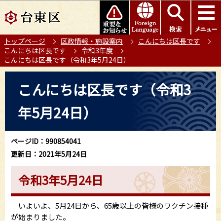
こ
このページの本文へ移動
の
ペ
トップページ
区政情報・施設案内
こんにちは区長です
ー
こんにちは区長です
令和3年度
ジ
こんにちは区長です（令和3年5月24日）
の
本
先
こんにちは区長です（令和3
文
頭
こ
で
年5月24日）
こ
す
か
ら
ページID：990854041
更新日：2021年5月24日
令和3年5月24日
いよいよ、5月24日から、65歳以上の皆様のワクチン接種
が始まりました。