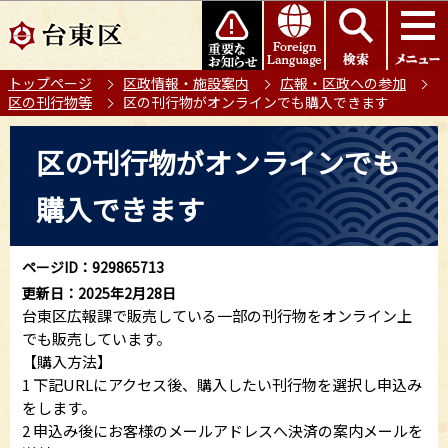
こ
このページの本文へ移動
の
ペ
トップページ
区政情報・施設案内
広報・区政への参加
ー
区の刊行物等
区の刊行物がオンラインでも購入できます
ジ
の
本
区の刊行物がオンラインでも
先
文
頭
こ
購入できます
で
こ
す
か
ら
ページID：929865713
更新日：2025年2月28日
台東区広報課で販売している一部の刊行物をオンライン上
でも販売しています。
【購入方法】
1 下記URLにアクセス後、購入したい刊行物を選択し申込み
をします。
2 申込み後にお客様のメールアドレスへ決済の案内メールを