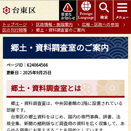
こ
このページの本文へ移動
の
ペ
トップページ
区政情報・施設案内
広報・区政への参加
ー
区の刊行物等
郷土・資料調査室のご案内
ジ
の
本
郷土・資料調査室のご案内
先
文
頭
こ
で
こ
ページID：624064566
す
か
更新日：2025年9月25日
ら
郷土・資料調査室とは
郷土・資料調査室は、中央図書館の2階に設置されている
部屋です。
台東区の郷土資料をはじめ、国内の専門事典、辞書、法
規全集、新聞の縮刷版など調査用の資料を広く収集して、あ
らゆる調査にお答えすることを目的としています。