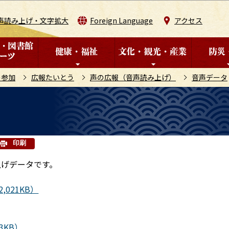
このページの本文へ移動
声読み上げ・文字拡大
Foreign Language
アクセス
の参加
広報たいとう
声の広報（音声読み上げ）
音声データ
印刷
上げデータです。
,021KB）
3KB）