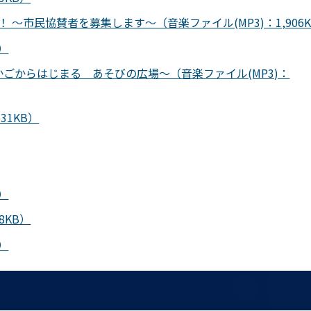
 ～市民協賛者を募集します～（音楽ファイル(MP3)：1,906K
）
ごからはじまる あそびの広場～（音楽ファイル(MP3)：
31KB）
）
8KB）
）