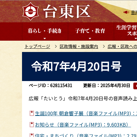
こ
の
音
ペ
ー
ジ
の
トップページ
区政情報・施設案内
広報・区政へ
先
本
令和7年4月20日号
頭
文
で
こ
す
こ
ページID：628115431
更新日：2025年4月30日
か
ら
広報「たいとう」令和7年4月20日号の音声読み
生誕100年 朝倉響子展（音楽ファイル(MP3)：2
お知らせ（音楽ファイル(MP3)：9,603KB）
住宅・まちづくり（音楽ファイル(MP3)：2,79