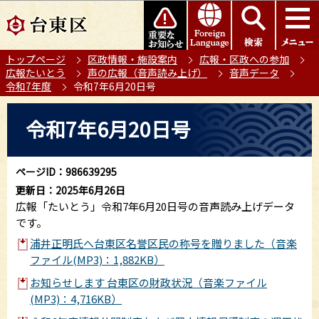
こ
このページの本文へ移動
の
ペ
トップページ
区政情報・施設案内
広報・区政への参加
ー
広報たいとう
声の広報（音声読み上げ）
音声データ
ジ
令和7年度
令和7年6月20日号
の
本
先
令和7年6月20日号
文
頭
こ
で
こ
す
ページID：986639295
か
更新日：2025年6月26日
ら
広報「たいとう」令和7年6月20日号の音声読み上げデータ
です。
浦井正明氏へ台東区名誉区民の称号を贈りました（音楽
ファイル(MP3)：1,882KB）
お知らせします 台東区の財政状況（音楽ファイル
(MP3)：4,716KB）