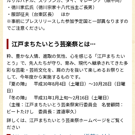
ルサルバドル、スリランカ、タイ、マレーシア（順不同）
・徳川家広氏（徳川宗家十八代当主ご長男）
・服部征夫（台東区長） ほか
※事前にプレスリリースした参加予定国と一部異なりますの
でご注意ください。
江戸まちたいとう芸楽祭とは…
粋、豊かな人情、進取の気性、心を感じる「江戸まち たい
とう」で、先人たちが守り、育み、現代へ継承されてきた多
彩な芸能・芸術文化を、肩の力を抜いて楽しめるお祭りと
して、今年度から実施するものです。
『夏の陣』 平成30年8月4日（土曜日）～10月28日（日曜
日）
『冬の陣』 平成31年1月上旬～2月16日（土曜日）
（主催：江戸まちたいとう芸楽祭実行委員会 名誉顧問：
ビートたけし 委員長：渡邉寧久）
詳しくは、江戸まちたいとう芸楽祭ホームページをご覧く
ださい