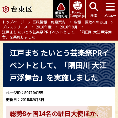
こ
このページの本文へ移動
の
ペ
トップページ
区政情報・施設案内
広報・区政への参加
ー
プレスリリース
2018年度
2018年9月
ジ
江戸まち たいとう芸楽祭PRイベントとして、「隅田川 大江戸浮舞
の
台」を実施しました
先
本
頭
江戸まち たいとう芸楽祭PRイ
文
で
こ
す
ベントとして、「隅田川 大江
こ
か
戸浮舞台」を実施しました
ら
ページID：897104155
更新日：2018年9月3日
総勢8ヶ国14名の駐日大使ほか、