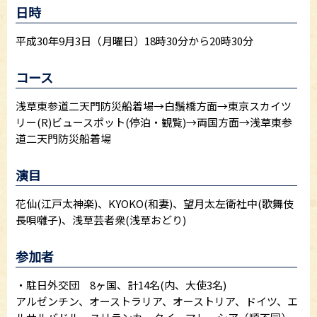
日時
平成30年9月3日（月曜日）18時30分から20時30分
コース
浅草東参道二天門防災船着場→白鬚橋方面→東京スカイツ
リー(R)ビュースポット(停泊・観覧)→両国方面→浅草東参
道二天門防災船着場
演目
花仙(江戸太神楽)、KYOKO(和妻)、望月太左衛社中(歌舞伎
長唄囃子)、浅草芸者衆(浅草おどり)
参加者
・駐日外交団 8ヶ国、計14名(内、大使3名)
アルゼンチン、オーストラリア、オーストリア、ドイツ、エ