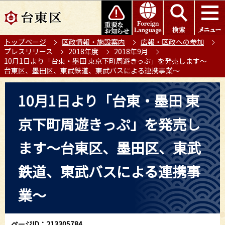
こ
このページの本文へ移動
の
ペ
トップページ
区政情報・施設案内
広報・区政への参加
ー
プレスリリース
2018年度
2018年9月
ジ
10月1日より「台東・墨田 東京下町周遊きっぷ」を発売します～
の
台東区、墨田区、東武鉄道、東武バスによる連携事業～
先
本
頭
10月1日より「台東・墨田 東
文
で
こ
す
京下町周遊きっぷ」を発売し
こ
か
ます～台東区、墨田区、東武
ら
鉄道、東武バスによる連携事
業～
ページID：213305784