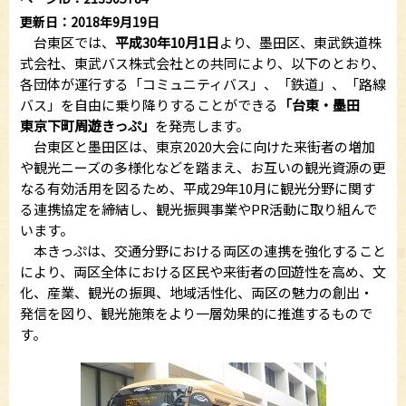
更新日：2018年9月19日
台東区では、
平成30年10月1日
より、墨田区、東武鉄道株
式会社、東武バス株式会社との共同により、以下のとおり、
各団体が運行する「コミュニティバス」、「鉄道」、「路線
バス」を自由に乗り降りすることができる
「台東・墨田
東京下町周遊きっぷ」
を発売します。
台東区と墨田区は、東京2020大会に向けた来街者の増加
や観光ニーズの多様化などを踏まえ、お互いの観光資源の更
なる有効活用を図るため、平成29年10月に観光分野に関す
る連携協定を締結し、観光振興事業やPR活動に取り組んで
います。
本きっぷは、交通分野における両区の連携を強化すること
により、両区全体における区民や来街者の回遊性を高め、文
化、産業、観光の振興、地域活性化、両区の魅力の創出・
発信を図り、観光施策をより一層効果的に推進するもので
す。