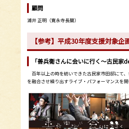
顧問
浦井 正明（寛永寺長臈）
【参考】平成30年度支援対象企画
「善兵衛さんに会いに行く～古民家d
百年以上の時を紡いできた古民家市田邸にて、
を融合させ繰り出すライブ・パフォーマンスを開