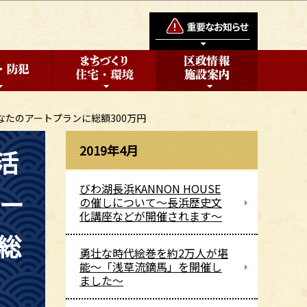
たのアートプランに総額300万円
2019年4月
活
びわ湖長浜KANNON HOUSE
アー
の催しについて～長浜歴史文
化講座などが開催されます～
総
勇壮な時代絵巻を約2万人が堪
能～「浅草流鏑馬」を開催し
ました～