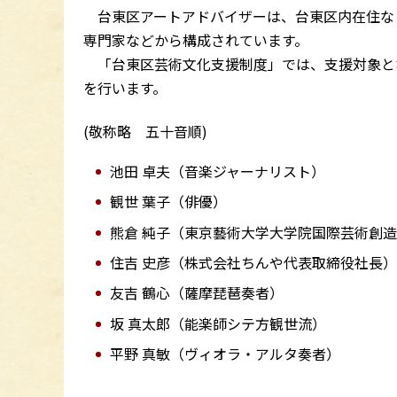
台東区アートアドバイザーは、台東区内在住な
専門家などから構成されています。
「台東区芸術文化支援制度」では、支援対象と
を行います。
(敬称略 五十音順)
池田 卓夫（音楽ジャーナリスト）
観世 葉子（俳優）
熊倉 純子（東京藝術大学大学院国際芸
住吉 史彦（株式会社ちんや代表取締役社長
友吉 鶴心（薩摩琵琶奏者）
坂 真太郎（能楽師シテ方観世流）
平野 真敏（ヴィオラ・アルタ奏者）