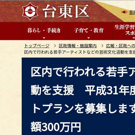
こ
の
音
ペ
ー
ジ
の
トップページ
区政情報・施設案内
広報・区政へ
区内で行われる若手アーティストなどの芸術文化活動を支援
先
頭
本
区内で行われる若手
で
文
す
こ
動を支援 平成31年
こ
か
ら
トプランを募集しま
額300万円