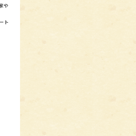
家や
ート