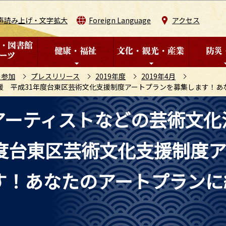
このページの本文へ移動
声読み上げ・文字拡大
Foreign Language
アクセス
の参加
プレスリリース
2019年度
2019年4月
 平成31年度台東区芸術文化支援制度アートプランを募集します！あな
アーティストなどの芸術文化
度台東区芸術文化支援制度
す！あなたのアートプランに