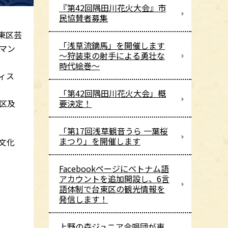
『第42回隅田川花火大会』市
民協賛者募集
東区芸
「浅草流鏑馬」を開催します
マン
～狩装束の射手による勇壮な
時代絵巻～
ィス
「第42回隅田川花火大会」概
区及
要決定！
「第17回浅草観音うら 一葉桜
まつり」を開催します
文化
Facebookページにベトナム語
アカウントを追加開設し、6言
語体制で台東区の観光情報を
発信します！
上野の森ジュニア合唱団が東