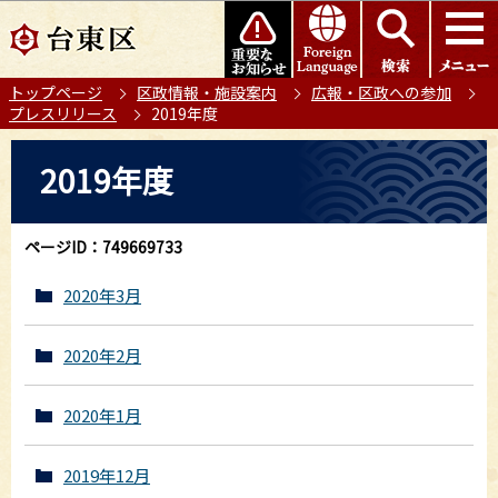
こ
このページの本文へ移動
の
ペ
トップページ
区政情報・施設案内
広報・区政への参加
ー
プレスリリース
2019年度
ジ
の
本
2019年度
先
文
頭
こ
で
こ
ページID：749669733
す
か
ら
2020年3月
2020年2月
2020年1月
2019年12月