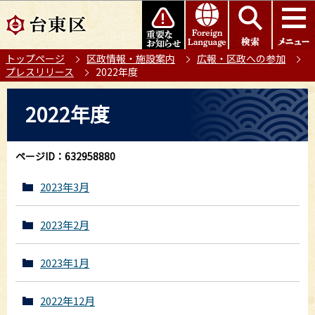
こ
このページの本文へ移動
の
ペ
トップページ
区政情報・施設案内
広報・区政への参加
ー
プレスリリース
2022年度
ジ
の
本
2022年度
先
文
頭
こ
で
こ
ページID：632958880
す
か
ら
2023年3月
2023年2月
2023年1月
2022年12月