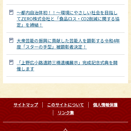
～都内自治体初！！～環境にやさしい社会を目指し
てZERO株式会社と「食品ロス・CO2削減に関する協
定」を締結！
大衆芸能の振興に貢献した芸能人を顕彰する令和4年
度「スターの手型」被顕彰者決定！
「上野広小路遺跡三橋遺構展示」完成記念式典を開
催します
サイトマップ
このサイトについて
個人情報保護
リンク集