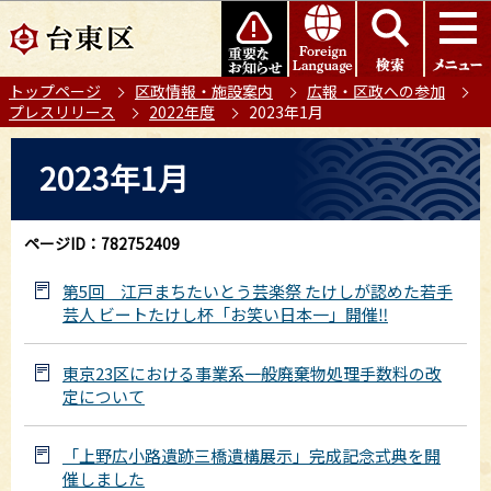
こ
このページの本文へ移動
の
ペ
トップページ
区政情報・施設案内
広報・区政への参加
ー
プレスリリース
2022年度
2023年1月
ジ
の
本
2023年1月
先
文
頭
こ
で
こ
ページID：782752409
す
か
ら
第5回 江戸まちたいとう芸楽祭 たけしが認めた若手
芸人 ビートたけし杯「お笑い日本一」開催‼
東京23区における事業系一般廃棄物処理手数料の改
定について
「上野広小路遺跡三橋遺構展示」完成記念式典を開
催しました