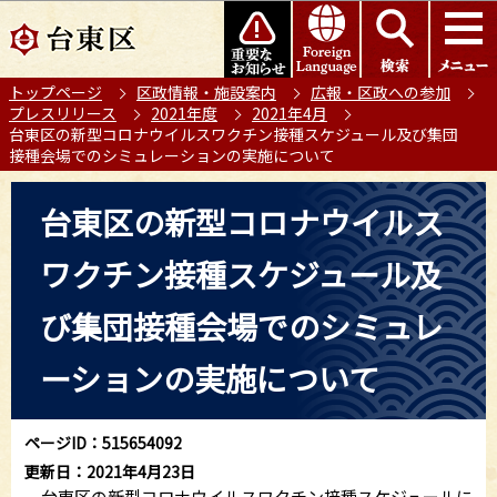
こ
このページの本文へ移動
の
ペ
トップページ
区政情報・施設案内
広報・区政への参加
ー
プレスリリース
2021年度
2021年4月
ジ
台東区の新型コロナウイルスワクチン接種スケジュール及び集団
の
接種会場でのシミュレーションの実施について
先
本
頭
台東区の新型コロナウイルス
文
で
こ
す
ワクチン接種スケジュール及
こ
か
び集団接種会場でのシミュレ
ら
ーションの実施について
ページID：515654092
更新日：2021年4月23日
台東区の新型コロナウイルスワクチン接種スケジュールに