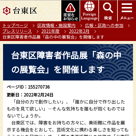
こ
このページの本文へ移動
の
ペ
トップページ
区政情報・施設案内
広報・区政への参加
ー
プレスリリース
2021年度
2022年2月
ジ
台東区障害者作品展「森の中の展覧会」を開催します
の
本
先
台東区障害者作品展「森の中
文
頭
こ
で
の展覧会」を開催します
こ
す
か
ら
ページID：155270736
更新日：2022年2月24日
「自分の力で創作したい」、「誰かに自分で作り出した
ものを見て欲しい」―そんな気持ちを誰もが抱くものでは
ないでしょうか。
台東区では、障害をお持ちの方々に、美術館に作品を展
示する機会をとおして、芸術文化に携わる楽しさを知っても