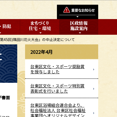
(第45回)隅田川花火大会』の中止決定について
2022年4月
に
台東区文化・スポーツ奨励賞
を授与しました
台東区文化・スポーツ特別賞
表彰式を行いました
が書面
台東区浴場組合連合会より、
社会福祉法人 台東区社会福祉
事業団へオリジナルデザイン