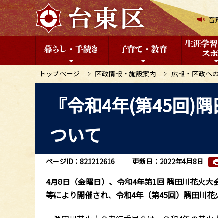
こ
の
音
ペ
ー
ジ
の
トップページ
区政情報・施設案内
広報・区政へ
先
本
『令和4年(第45回
頭
文
で
こ
す
ついて
こ
か
ら
ページID：821212616
更新日：2022年4月8日
4月8日（金曜日）、令和4年第1回 隅田川花火
等により開催され、令和4年（第45回）隅田川