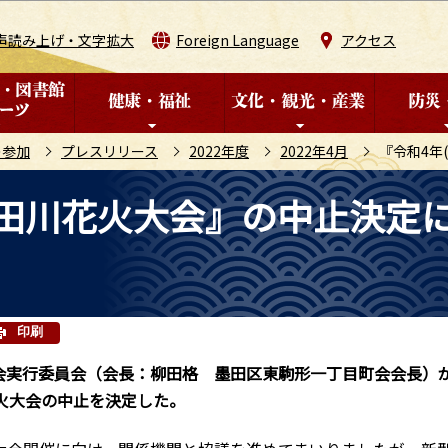
このページの本文へ移動
声読み上げ・文字拡大
Foreign Language
アクセス
の参加
プレスリリース
2022年度
2022年4月
『令和4年
)隅田川花火大会』の中止決定
印刷
大会実行委員会（会長：柳田格 墨田区東駒形一丁目町会会長）
花火大会の中止を決定した。