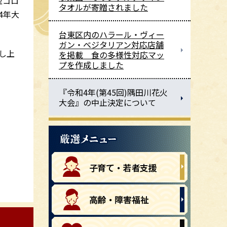
型コロ
タオルが寄贈されました
4年大
台東区内のハラール・ヴィー
ガン・ベジタリアン対応店舗
し上
を掲載 食の多様性対応マッ
プを作成しました
『令和4年(第45回)隅田川花火
大会』の中止決定について