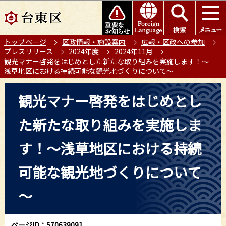
こ
このページの本文へ移動
の
ペ
トップページ
区政情報・施設案内
広報・区政への参加
ー
プレスリリース
2024年度
2024年11月
ジ
観光マナー啓発をはじめとした新たな取り組みを実施します！～
の
浅草地区における持続可能な観光地づくりについて～
先
本
頭
観光マナー啓発をはじめとし
文
で
こ
す
た新たな取り組みを実施しま
こ
か
す！～浅草地区における持続
ら
可能な観光地づくりについて
～
ページID：570639091