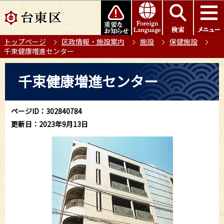
こ
このページの本文へ移動
の
ペ
トップページ
区政情報・施設案内
施設
保健施設
ー
千束健康増進センター
ジ
の
本
千束健康増進センター
先
文
頭
こ
で
こ
ページID：302840784
す
か
更新日：2023年9月13日
ら