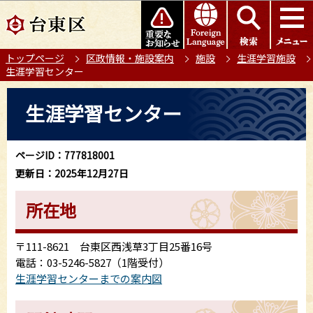
こ
このページの本文へ移動
の
ペ
トップページ
区政情報・施設案内
施設
生涯学習施設
ー
生涯学習センター
ジ
の
本
生涯学習センター
先
文
頭
こ
で
こ
ページID：777818001
す
か
更新日：2025年12月27日
ら
所在地
〒111-8621 台東区西浅草3丁目25番16号
電話：03-5246-5827（1階受付）
生涯学習センターまでの案内図