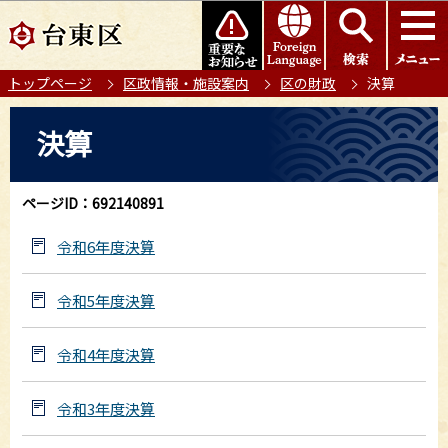
こ
このページの本文へ移動
の
ペ
トップページ
区政情報・施設案内
区の財政
決算
ー
ジ
本
決算
の
文
先
こ
頭
こ
ページID：692140891
で
か
す
ら
令和6年度決算
令和5年度決算
令和4年度決算
令和3年度決算