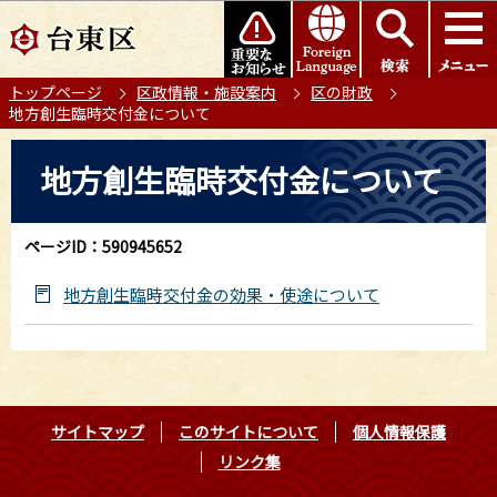
こ
このページの本文へ移動
の
ペ
トップページ
区政情報・施設案内
区の財政
ー
地方創生臨時交付金について
ジ
の
本
地方創生臨時交付金について
先
文
頭
こ
で
こ
ページID：590945652
す
か
ら
地方創生臨時交付金の効果・使途について
サイトマップ
このサイトについて
個人情報保護
リンク集