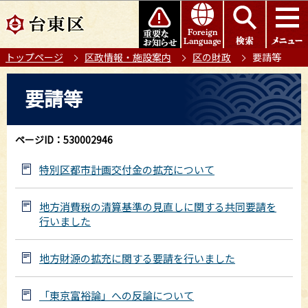
こ
このページの本文へ移動
の
ペ
トップページ
区政情報・施設案内
区の財政
要請等
ー
ジ
本
要請等
の
文
先
こ
頭
こ
ページID：530002946
で
か
す
ら
特別区都市計画交付金の拡充について
地方消費税の清算基準の見直しに関する共同要請を
行いました
地方財源の拡充に関する要請を行いました
「東京富裕論」への反論について