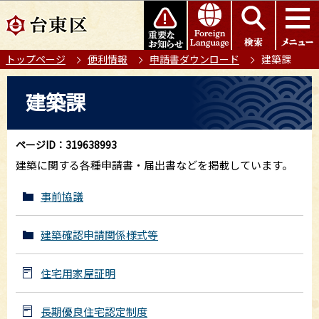
こ
このページの本文へ移動
の
ペ
トップページ
便利情報
申請書ダウンロード
建築課
ー
ジ
本
建築課
の
文
先
こ
頭
こ
ページID：319638993
で
か
建築に関する各種申請書・届出書などを掲載しています。
す
ら
事前協議
建築確認申請関係様式等
住宅用家屋証明
長期優良住宅認定制度