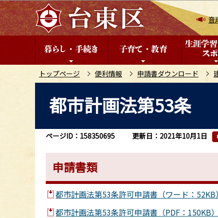
こ
の
音
ペ
ー
ジ
の
トップページ
便利情報
申請書ダウンロード
先
本
都市計画法第53条
頭
文
で
こ
す
こ
ページID：158350695
更新日：2021年10月1日
か
ら
申請書類
都市計画法第53条許可申請書（ワード：52KB
都市計画法第53条許可申請書（PDF：150KB