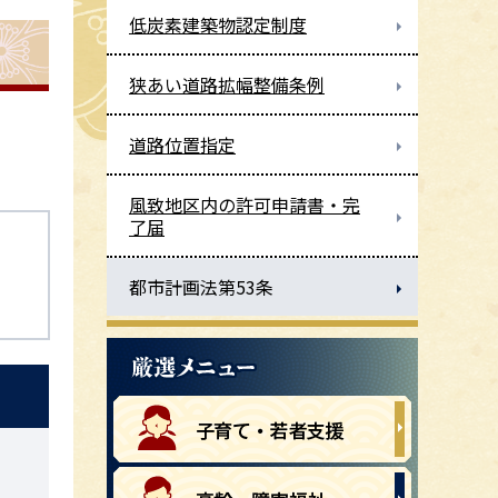
低炭素建築物認定制度
狭あい道路拡幅整備条例
道路位置指定
風致地区内の許可申請書・完
了届
都市計画法第53条