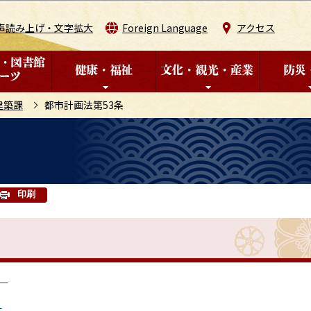
このページの本文へ移動
声読み上げ・文字拡大
Foreign Language
アクセス
建築課
都市計画法第53条
印刷
）
）