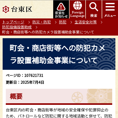
こ
このページの本文へ移動
の
ペ
トップページ
防災・防犯
防犯
生活安全対策
ー
防犯設備設置助成
ジ
町会・商店街等への防犯カメラ設置補助金事業について
の
本
先
町会・商店街等への防犯カメ
文
頭
こ
で
ラ設置補助金事業について
こ
す
か
ら
ページID：107621731
更新日：2025年7月4日
概要
台東区内の町会・商店街等が地域の安全確保や犯罪抑止の
ため、パトロールなど防犯に関する地域活動と併せて、防犯