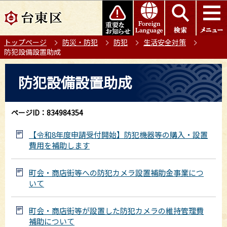
こ
このページの本文へ移動
の
ペ
トップページ
防災・防犯
防犯
生活安全対策
ー
防犯設備設置助成
ジ
の
本
防犯設備設置助成
先
文
頭
こ
で
こ
ページID：834984354
す
か
ら
【令和8年度申請受付開始】防犯機器等の購入・設置
費用を補助します
町会・商店街等への防犯カメラ設置補助金事業につ
いて
町会・商店街等が設置した防犯カメラの維持管理費
補助について