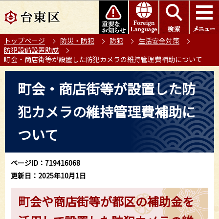
こ
このページの本文へ移動
の
ペ
トップページ
防災・防犯
防犯
生活安全対策
ー
防犯設備設置助成
ジ
町会・商店街等が設置した防犯カメラの維持管理費補助について
の
本
先
町会・商店街等が設置した防
文
頭
こ
で
犯カメラの維持管理費補助に
こ
す
か
ついて
ら
ページID：719416068
更新日：2025年10月1日
町会や商店街等が都区の補助金を