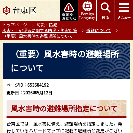
こ
このページの本文へ移動
の
ペ
トップページ
防災・防犯
ー
水害・土砂災害に関する防災・災害対策
避難について
ジ
（重要）風水害時の避難場所について
の
本
先
（重要）風水害時の避難場所
文
頭
こ
で
について
こ
す
か
ら
ページID：653684192
更新日：2026年5月12日
風水害時の避難場所指定について
台東区では、風水害に備え、避難場所を指定しました。発
行しているハザードマップに記載の避難所と変更がござい