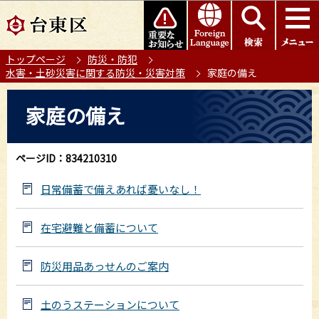
こ
このページの本文へ移動
の
ペ
トップページ
防災・防犯
ー
水害・土砂災害に関する防災・災害対策
家庭の備え
ジ
の
本
家庭の備え
先
文
頭
こ
で
こ
ページID：834210310
す
か
ら
日常備蓄で備えあれば憂いなし！
在宅避難と備蓄について
防災用品あっせんのご案内
土のうステーションについて