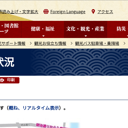
このページの本文へ移動
声読み上げ・文字拡大
Foreign Language
アクセス
光サポート情報
観光お役立ち情報
観光バス駐車場・乗降場
状況
印刷
す（
概ね、リアルタイム表示
）。