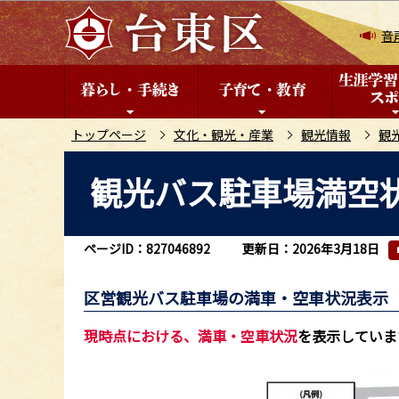
こ
の
音
ペ
ー
ジ
の
トップページ
文化・観光・産業
観光情報
観
先
本
観光バス駐車場満空
頭
文
で
こ
す
こ
ページID：827046892
更新日：2026年3月18日
か
ら
区営観光バス駐車場の満車・空車状況表示
現時点における、満車・空車状況
を表示していま