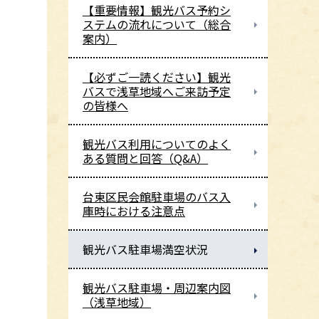
【重要情報】観光バス予約シ
ステムの流れについて（総合
案内）
【必ずご一読ください】観光
バスで浅草地域へご来訪予定
の皆様へ
観光バス利用についてのよく
ある質問と回答（Q&A）
台東区民会館駐車場のバス入
庫時における注意点
観光バス駐車場満空状況
観光バス駐車場・周辺案内図
（浅草地域）