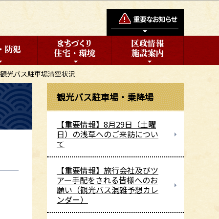
観光バス駐車場満空状況
観光バス駐車場・乗降場
【重要情報】8月29日（土曜
日）の浅草へのご来訪につい
て
【重要情報】旅行会社及びツ
アー手配をされる皆様へのお
願い（観光バス混雑予想カレ
ンダー）