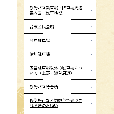
観光バス乗車場・降車場周辺
案内図（浅草地域）
台東区民会館
今戸駐車場
清川駐車場
区営駐車場以外の駐車場につ
いて（上野・浅草周辺）
観光バス待合所
修学旅行など複数台で来訪さ
れる際のお願い