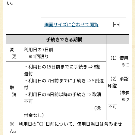
い。
画面サイズに合わせて閲覧
手続きできる期間
変
利用日の7日前
更
※1回限り
（1）使用承
※コピー
・利用日の15日前までに手続き ⇒ 8割
還付
（2）承認書
・利用日の 7日前までに手続き ⇒ 5割還
印鑑
取
付
（朱肉を
消
・利用日の 6日前以降の手続き ⇒ 取消
※スタン
不可
不可
（還
付金なし）
※ 利用日の”〇”日前について、使用日当日は含みませ
ん。