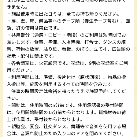
きません。
・施設使用時に出たゴミは、全てお持ち帰りください。
・扉、壁、床、備品等へのテープ類（養生テープ含む）、画
鋲、釘の使用は禁止です。
・共用部分（通路・ロビー・階段）のご利用は短時間でお
願いします。食事、準備、入場待機、打合せ、ダンスの練
習、荷物の放置、貼り紙、看板、のぼり、立て札、広告類の
掲示・配付は禁止です。
・各会議室は、火気厳禁です。喫煙は、9階の喫煙室をご利
用ください。
・利用時間には、準備、後片付け（原状回復）、物品の搬
入搬出等、施設を利用するすべての時間を含みます。
催事の時間設定は余裕を持ったうえで施設予約してくだ
さい。
・開錠は、使用時間の5分前です。使用承認書の受付時間
は、使用開始時間の15分前からとなります。資機材等の荷
上げ作業は、受付後からとなります。
・親睦会、宴会、社交ダンス、舞踊等で音楽を使用する場
合は、音漏れ防止のため入り口のドアを閉めてください。