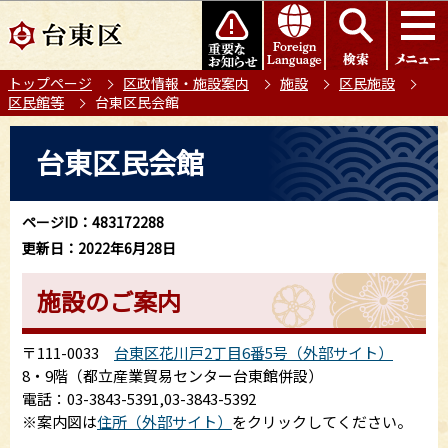
こ
このページの本文へ移動
の
ペ
トップページ
区政情報・施設案内
施設
区民施設
ー
区民館等
台東区民会館
ジ
の
本
台東区民会館
先
文
頭
こ
で
こ
ページID：483172288
す
か
更新日：2022年6月28日
ら
施設のご案内
〒111-0033
台東区花川戸2丁目6番5号（外部サイト）
8・9階（都立産業貿易センター台東館併設）
電話：03-3843-5391,03-3843-5392
※案内図は
住所（外部サイト）
をクリックしてください。