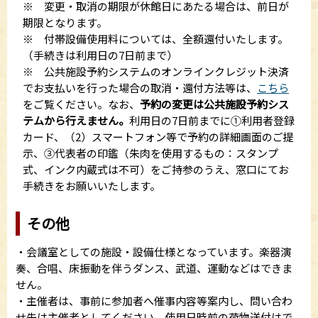
※ 変更・取消の期限が休館日にあたる場合は、前日が
期限となります。
※ 付帯設備使用料については、全額還付いたします。
（手続きは利用日の7日前まで）
※ 公共施設予約システムのオンラインクレジット決済
でお支払いを行った場合の取消・還付方法等は、
こちら
をご覧ください。なお、
予約の変更は公共施設予約シス
テムから行えません。
利用日の7日前までに➀利用者登録
カード、（2）スマートフォン等で予約の詳細画面のご提
示、➂代表者の印鑑（朱肉を使用するもの：スタンプ
式、インク内蔵式は不可）をご持参のうえ、窓口にてお
手続きをお願いいたします。
その他
・会議室としての施設・設備仕様となっています。楽器演
奏、合唱、床振動を伴うダンス、武道、運動などはできま
せん。
・主催者は、事前に参加者へ催事内容等案内し、問い合わ
せ先は主催者としてください。使用日時前の荷物送付はで