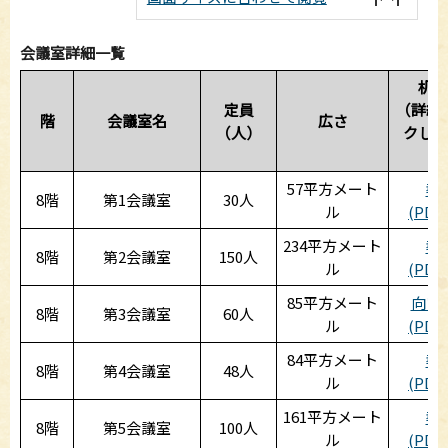
会議室詳細一覧
机の
定員
（詳細
階
会議室名
広さ
（人）
クして
い
57平方メート
教
8階
第1会議室
30人
ル
(PDF:
234平方メート
教
8階
第2会議室
150人
ル
(PDF:
85平方メート
向い
8階
第3会議室
60人
ル
(PDF:
84平方メート
教
8階
第4会議室
48人
ル
(PDF:
161平方メート
教
8階
第5会議室
100人
ル
(PDF: