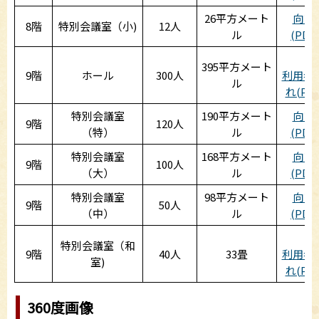
26平方メート
向い
8階
特別会議室（小)
12人
ル
(PDF:
収
395平方メート
9階
ホール
300人
利用者
ル
れ(PDF
特別会議室
190平方メート
向い
9階
120人
（特）
ル
(PDF:
特別会議室
168平方メート
向い
9階
100人
（大）
ル
(PDF:
特別会議室
98平方メート
向い
9階
50人
（中）
ル
(PDF:
収
特別会議室（和
9階
40人
33畳
利用者
室)
れ(PDF
360度画像