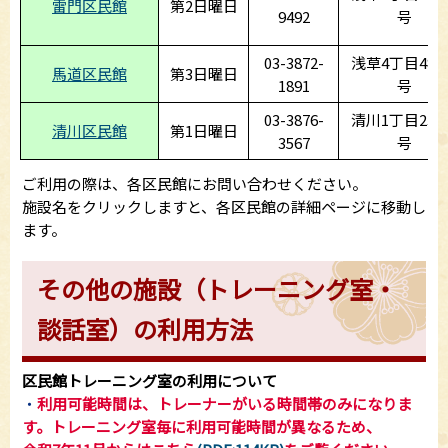
雷門区民館
第2日曜日
9492
号
03-3872-
浅草4丁目48番
馬道区民館
第3日曜日
1891
号
03-3876-
清川1丁目23番
清川区民館
第1日曜日
3567
号
ご利用の際は、各区民館にお問い合わせください。
施設名をクリックしますと、各区民館の詳細ページに移動し
ます。
その他の施設（トレーニング室・
談話室）の利用方法
区民館トレーニング室の利用について
・
利用可能時間は、トレーナーがいる時間帯のみになりま
す。
トレーニング室毎に利用可能時間が異な
るため、