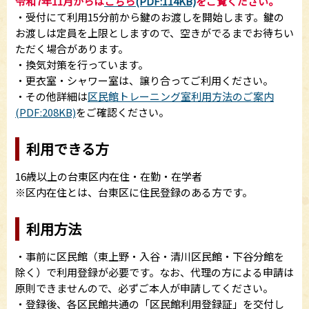
令和7年11月からは
こちら
(PDF:114KB)
を
ご覧ください。
・受付にて利用15分前から鍵のお渡しを開始します。鍵の
お渡しは定員を上限としますので、空きがでるまでお待ちい
ただく場合があります。
・換気対策を行っています。
・更衣室・シャワー室は、譲り合ってご利用ください。
・その他詳細は
区民館トレーニング室利用方法のご案内
(PDF:208KB)
をご確認ください。
利用できる方
16歳以上の台東区内在住・在勤・在学者
※区内在住とは、台東区に住民登録のある方です。
利用方法
・事前に区民館（東上野・入谷・清川区民館・下谷分館を
除く）で利用登録が必要です。なお、代理の方による申請は
原則できませんので、必ずご本人が申請してください。
・登録後、各区民館共通の「区民館利用登録証」を交付し