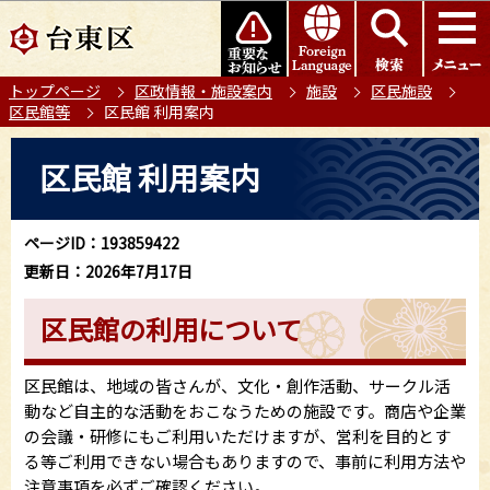
こ
このページの本文へ移動
の
ペ
トップページ
区政情報・施設案内
施設
区民施設
ー
区民館等
区民館 利用案内
ジ
の
本
区民館 利用案内
先
文
頭
こ
で
こ
ページID：193859422
す
か
更新日：2026年7月17日
ら
区民館の利用について
区民館は、地域の皆さんが、文化・創作活動、サークル活
動など自主的な活動をおこなうための施設です。商店や企業
の会議・研修にもご利用いただけますが、営利を目的とす
る等ご利用できない場合もありますので、事前に利用方法や
注意事項を必ずご確認ください。