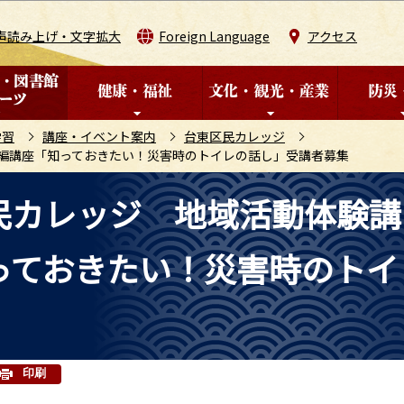
このページの本文へ移動
声読み上げ・文字拡大
Foreign Language
アクセス
学習
講座・イベント案内
台東区民カレッジ
編講座「知っておきたい！災害時のトイレの話し」受講者募集
民カレッジ 地域活動体験講
っておきたい！災害時のトイ
印刷