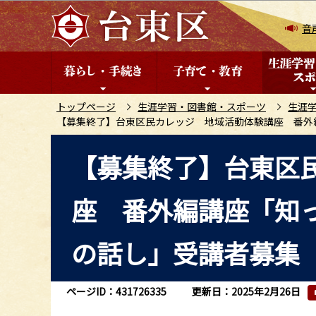
こ
の
音
ペ
ー
ジ
の
トップページ
生涯学習・図書館・スポーツ
生涯
【募集終了】台東区民カレッジ 地域活動体験講座 番外
先
頭
本
【募集終了】台東区
で
文
す
こ
座 番外編講座「知
こ
か
ら
の話し」受講者募集
ページID：431726335
更新日：2025年2月26日