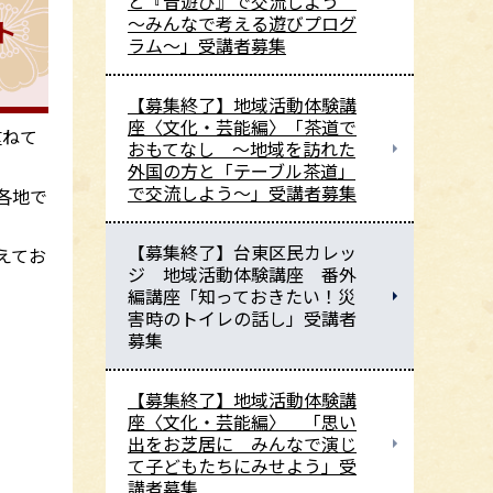
と『昔遊び』で交流しよう
～みんなで考える遊びプログ
ト
ラム～」受講者募集
【募集終了】地域活動体験講
座〈文化・芸能編〉「茶道で
重ねて
おもてなし ～地域を訪れた
外国の方と「テーブル茶道」
で交流しよう～」受講者募集
各地で
【募集終了】台東区民カレッ
えてお
ジ 地域活動体験講座 番外
編講座「知っておきたい！災
害時のトイレの話し」受講者
募集
【募集終了】地域活動体験講
座〈文化・芸能編〉 「思い
出をお芝居に みんなで演じ
て子どもたちにみせよう」受
講者募集