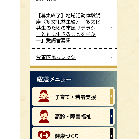
【募集終了】地域活動体験講
座〈多文化共生編〉「多文化
共生のための市民リテラシー
―ともに生きることを学ぶ
―」受講者募集
台東区民カレッジ