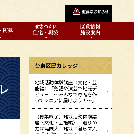
台東区民カレッジ
地域活動体験講座〈文化・芸
レ
能編〉「落語や演芸で地元デ
ビュー ～みんなで寄席を作
ってシニアに届けよう！～」
【募集終了】地域活動体験講
座〈文化・芸能編〉「遊びの
力は無限大！地域に暮らす人