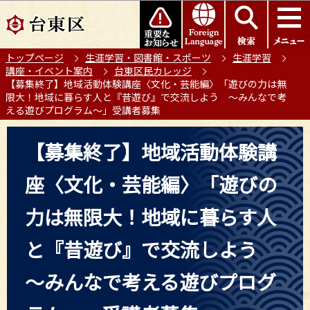
こ
このページの本文へ移動
の
ペ
トップページ
生涯学習・図書館・スポーツ
生涯学習
ー
講座・イベント案内
台東区民カレッジ
ジ
【募集終了】地域活動体験講座〈文化・芸能編〉「遊びの力は無
の
限大！地域に暮らす人と『昔遊び』で交流しよう ～みんなで考
える遊びプログラム～」受講者募集
先
頭
本
【募集終了】地域活動体験講
で
文
す
こ
座〈文化・芸能編〉「遊びの
こ
か
力は無限大！地域に暮らす人
ら
と『昔遊び』で交流しよう
～みんなで考える遊びプログ