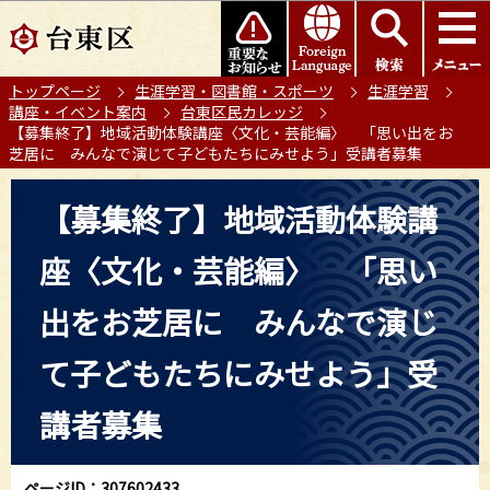
こ
このページの本文へ移動
の
ペ
トップページ
生涯学習・図書館・スポーツ
生涯学習
ー
講座・イベント案内
台東区民カレッジ
ジ
【募集終了】地域活動体験講座〈文化・芸能編〉 「思い出をお
の
芝居に みんなで演じて子どもたちにみせよう」受講者募集
先
本
頭
【募集終了】地域活動体験講
文
で
こ
す
座〈文化・芸能編〉 「思い
こ
か
出をお芝居に みんなで演じ
ら
て子どもたちにみせよう」受
講者募集
ページID：307602433