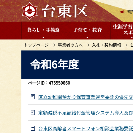
こ
の
音
ペ
ー
ジ
の
トップページ
事業者の方へ
入札・契約情報
先
本
令和6年度
頭
文
で
こ
す
こ
ページID：475559860
か
ら
区立幼稚園預かり保育事業運営委託の優先
定額減税不足額給付金管理システム導入及
台東区高齢者スマートフォン相談会業務委