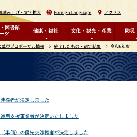
このページの本文へ移動
声読み上げ・文字拡大
Foreign Language
アクセス
公募型プロポーザル情報
終了したもの・選定結果
令和6年度
交渉権者が決定しました
び運用支援事業者が決定いたしました
託（単価）の優先交渉権者が決定しました