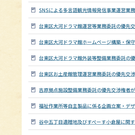
SNSによる多言語観光情報発信事業運営業
台東区大河ドラマ館運営等業務委託の優先
台東区大河ドラマ館ホームページ構築・保
台東区大河ドラマ館外装等整備業務委託の
台東区お土産館管理運営業務委託の優先交
吉原拠点施設整備業務委託の優先交渉権者
福祉作業所等自主製品に係る企画立案・デ
谷中五丁目遺贈地及びすぺーす小倉屋に関