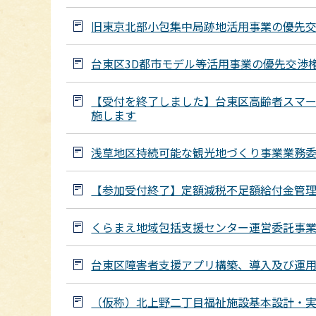
旧東京北部小包集中局跡地活用事業の優先
台東区3D都市モデル等活用事業の優先交渉
【受付を終了しました】台東区高齢者スマ
施します
浅草地区持続可能な観光地づくり事業業務
【参加受付終了】定額減税不足額給付金管
くらまえ地域包括支援センター運営委託事
台東区障害者支援アプリ構築、導入及び運
（仮称）北上野二丁目福祉施設基本設計・