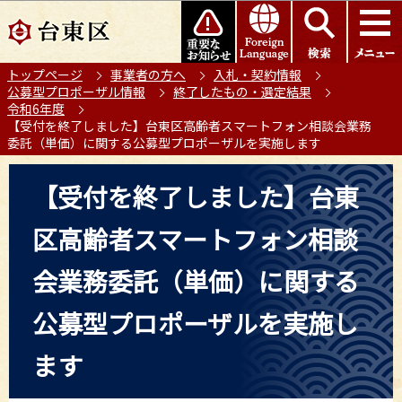
こ
このページの本文へ移動
の
ペ
トップページ
事業者の方へ
入札・契約情報
ー
公募型プロポーザル情報
終了したもの・選定結果
ジ
令和6年度
の
【受付を終了しました】台東区高齢者スマートフォン相談会業務
委託（単価）に関する公募型プロポーザルを実施します
先
頭
本
【受付を終了しました】台東
で
文
す
こ
区高齢者スマートフォン相談
こ
か
会業務委託（単価）に関する
ら
公募型プロポーザルを実施し
ます