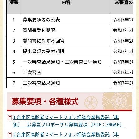
項番
内容
※審査の進
1
募集要項等の公表
令和7年2月
2
質問書受付期限
令和7年2月
3
質問書に対する回答
令和7年2月
4
提出書類の受付期限
令和7年2月
5
一次審査結果通知・二次審査日程通知
令和7年3月
6
二次審査
令和7年3月
7
二次審査結果通知
令和7年3月
募集要項・各種様式
1.台東区高齢者スマートフォン相談会業務委託（単
価） 公募型プロポーザル募集要項（PDF：396KB）
2.台東区高齢者スマートフォン相談会業務委託（単