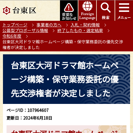
こ
このページの本文へ移動
の
ペ
トップページ
事業者の方へ
入札・契約情報
ー
公募型プロポーザル情報
終了したもの・選定結果
ジ
令和6年度
の
台東区大河ドラマ館ホームページ構築・保守業務委託の優先交渉
権者が決定しました
先
頭
本
台東区大河ドラマ館ホームペ
で
文
す
こ
ージ構築・保守業務委託の優
こ
か
先交渉権者が決定しました
ら
ページID：107964607
更新日：2024年6月18日