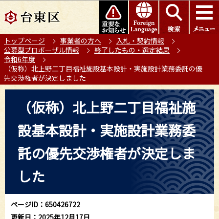
こ
このページの本文へ移動
の
ペ
トップページ
事業者の方へ
入札・契約情報
ー
公募型プロポーザル情報
終了したもの・選定結果
ジ
令和6年度
の
（仮称）北上野二丁目福祉施設基本設計・実施設計業務委託の優
先交渉権者が決定しました
先
頭
本
（仮称）北上野二丁目福祉施
で
文
す
こ
設基本設計・実施設計業務委
こ
か
託の優先交渉権者が決定しま
ら
した
ページID：650426722
更新日：2025年12月17日